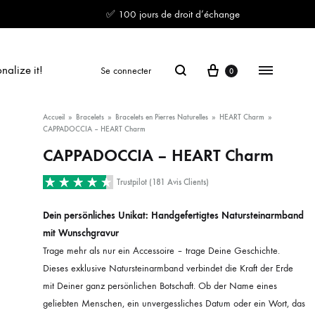
✅ 100 jours de droit d’échange
Panier
Recherche
Menu
nalize it!
Se connecter
0
Accueil
»
Bracelets
»
Bracelets en Pierres Naturelles
»
HEART Charm
»
CAPPADOCCIA – HEART Charm
CAPPADOCCIA – HEART Charm
Trustpilot (181 Avis Clients)
Dein persönliches Unikat: Handgefertigtes Natursteinarmband
mit Wunschgravur
Trage mehr als nur ein Accessoire – trage Deine Geschichte.
Dieses exklusive Natursteinarmband verbindet die Kraft der Erde
mit Deiner ganz persönlichen Botschaft. Ob der Name eines
geliebten Menschen, ein unvergessliches Datum oder ein Wort, das