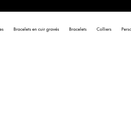
es
Bracelets en cuir gravés
Bracelets
Colliers
Perso