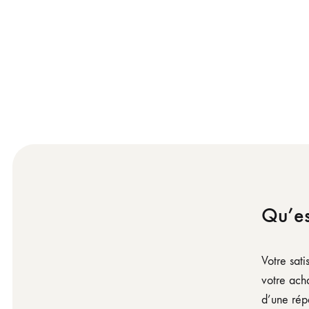
Qu’es
Votre sati
votre acha
d’une rép