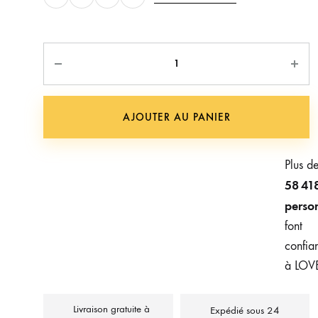
Quantité
AJOUTER AU PANIER
Plus d
58 41
perso
font
confia
à LOV
Livraison gratuite à
Expédié sous 24