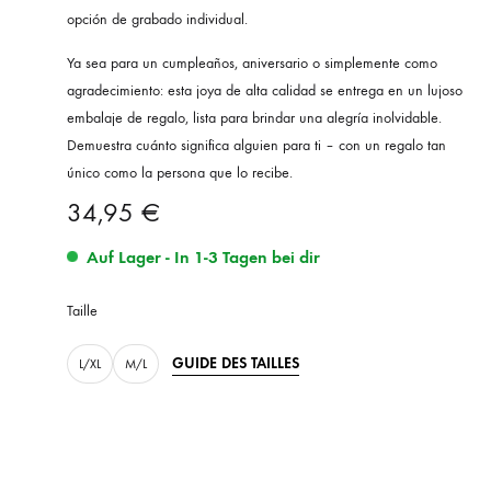
opción de grabado individual.
Ya sea para un cumpleaños, aniversario o simplemente como
agradecimiento: esta joya de alta calidad se entrega en un lujoso
embalaje de regalo, lista para brindar una alegría inolvidable.
Demuestra cuánto significa alguien para ti – con un regalo tan
único como la persona que lo recibe.
34,95
€
Auf Lager - In 1-3 Tagen bei dir
Taille
GUIDE DES TAILLES
L/XL
M/L