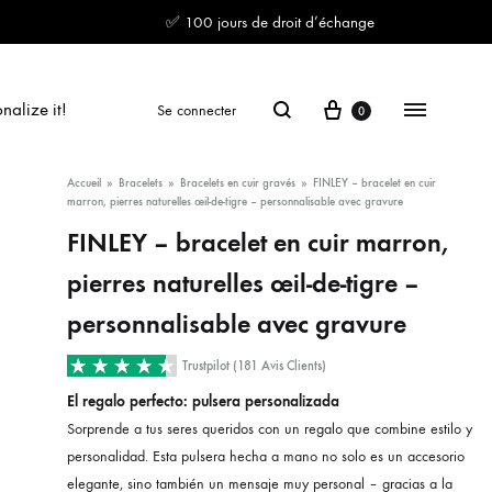
✅ 100 jours de droit d’échange
Panier
Recherche
Menu
nalize it!
Se connecter
0
Accueil
»
Bracelets
»
Bracelets en cuir gravés
»
FINLEY – bracelet en cuir
marron, pierres naturelles œil-de-tigre – personnalisable avec gravure
FINLEY – bracelet en cuir marron,
pierres naturelles œil-de-tigre –
personnalisable avec gravure
Trustpilot (181 Avis Clients)
El regalo perfecto: pulsera personalizada
Sorprende a tus seres queridos con un regalo que combine estilo y
personalidad. Esta pulsera hecha a mano no solo es un accesorio
elegante, sino también un mensaje muy personal – gracias a la