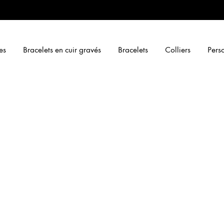
es
Bracelets en cuir gravés
Bracelets
Colliers
Perso